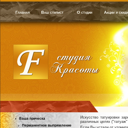
Главная
Ваш стилист
О студии
Акции и скид
Искусство татуировки за
Ваша прическа
различных целях ("татуаж" 
Перманентное выпрямление
Если Вы устали от утомит