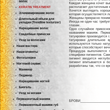
волос
Каждая женщина хочет выгл
располагает достаточным 
KERATIN TREATMENT
Хочется выглядеть хорош
Элюминирование волос
которая осуществляется л
Женщины прекрасно понима
Длительный объем для
Иногда не один час требуе
укладки (Trendline texturizer)
глазам..
Наращивание волос
Одно случайное прикосно
названием макияж. Перма
Свадебные прически
татуировки производится 
татуировке длительное 
Уход за волосами
используются только нату
Наши мастера
которые способствуют вечн
Процедура выполняется 
Наши клиенты
специфики пигментов. Сам
Фотогалереи
пигмент вводится неглуб
пигмент впитывается в б
Ногтевой сервис
разработаны так, что со в
Маникюр
Педикюр
Наращивание ногтей
Биогель
Уход за ногами
Перманентный макияж
БРОВИ__________________
Перманентный макияж губ