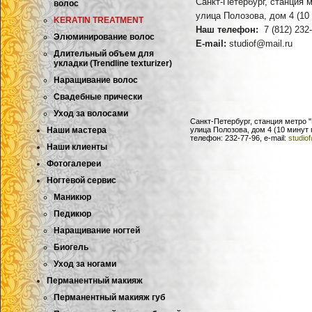
Санкт-Петербург, станци
волос
улица Полозова, дом 4 
KERATIN TREATMENT
Наш телефон:
7 (81
Элюминирование волос
E-mail:
studio
Длительный объем для
укладки (Trendline texturizer)
Наращивание волос
Свадебные прически
Уход за волосами
Санкт-Петербург, станция метро 
Наши мастера
улица Полозова, дом 4 (10 минут
телефон: 232-77-96, e-mail:
studio
Наши клиенты
Фотогалереи
Ногтевой сервис
Маникюр
Педикюр
Наращивание ногтей
Биогель
Уход за ногами
Перманентный макияж
Перманентный макияж губ