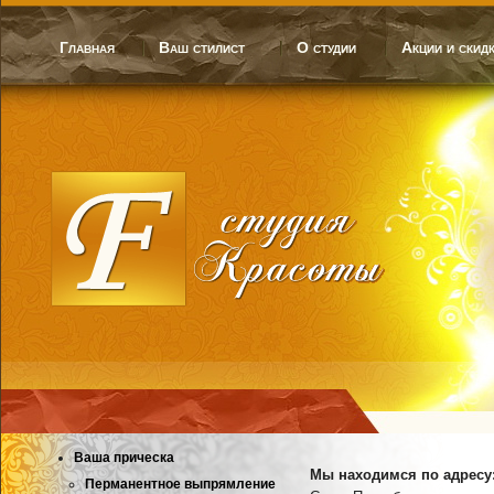
Главная
Ваш стилист
О студии
Акции и скид
Ваша прическа
Мы находимс
Перманентное выпрямление